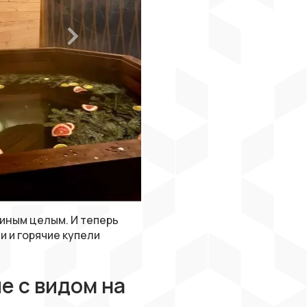
диным целым. И теперь
 и горячие купели
е с видом на