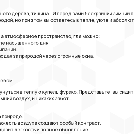
ьного дерева, тишина… И перед вами бескрайний зимний 
одой, но при этом вы остаетесь в тепле, уюте и абсолю
ая, а атмосферное пространство, где можно:
ле насыщенного дня.
мпании.
дая за природой через огромные окна.
небом
нуться в теплую купель фурако. Представьте: вы сидите
имний воздух, и никаких забот…
 природе.
ежесть воздуха создают особый контраст.
дарит легкость и полное обновление.