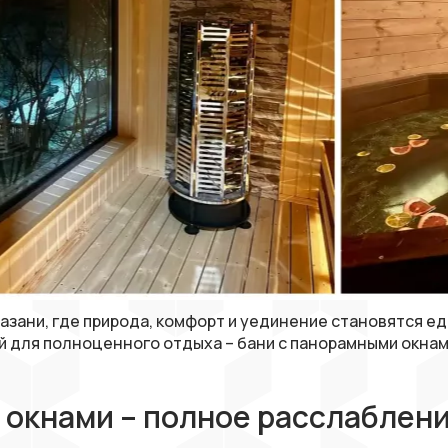
 Казани, где природа, комфорт и уединение становятся е
 для полноценного отдыха – бани с панорамными окнами
 окнами – полное расслаблени