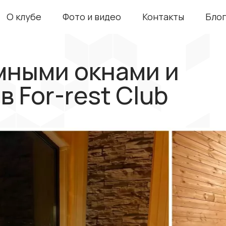
О клубе
Фото и видео
Контакты
Бло
мными окнами и
в For-rest Club