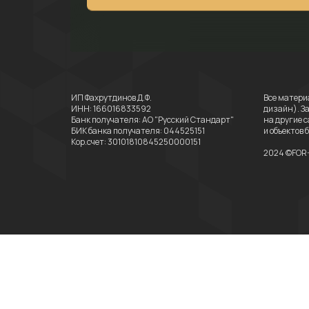
ИП Фахрутдинов Д.Ф.
Все матери
ИНН: 166016833592
дизайн). З
Банк получателя: АО "Русский Стандарт"
на другие 
БИК банка получателя: 044525151
и объектов
Кор.счет: 30101810845250000151
2024
©FOR