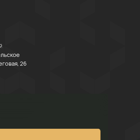
й
ельское
еговая, 26