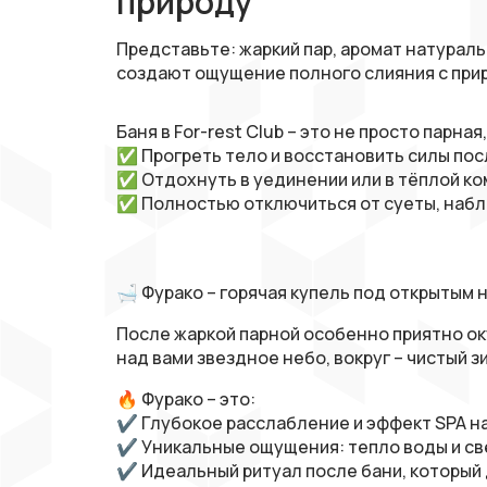
природу
Представьте: жаркий пар, аромат натурал
создают ощущение полного слияния с прир
Баня в For-rest Club – это не просто парн
✅ Прогреть тело и восстановить силы пос
✅ Отдохнуть в уединении или в тёплой ко
✅ Полностью отключиться от суеты, наблю
🛁 Фурако – горячая купель под открытым 
После жаркой парной особенно приятно оку
над вами звездное небо, вокруг – чистый з
🔥 Фурако – это:
✔ Глубокое расслабление и эффект SPA на
✔ Уникальные ощущения: тепло воды и св
✔ Идеальный ритуал после бани, который 