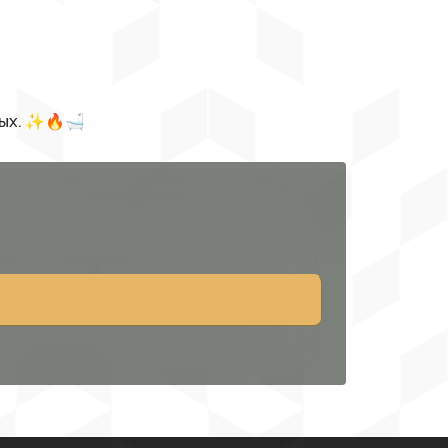
тдых. ✨🔥🛁