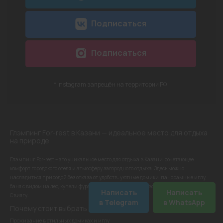
Подписаться
Подписаться
* Instagram запрещён на территории РФ
Глэмпинг For-rest в Казани — идеальное место для отдыха
на природе
Глэмпинг For-rest – это уникальное место для отдыха в Казани, сочетающее
комфорт городского отеля и атмосферу загородного отдыха. Здесь можно
насладиться природой без отказа от удобств: уютные домики, панорамные иглу,
баня с видом на лес, купели фурако, костровые зоны и живописные виды на реку
Написать
Написать
Свиягу.
в Telegram
в WhatsApp
Почему стоит выбрать глэмпинг For-rest
Проживание в стильных домиках и иглу