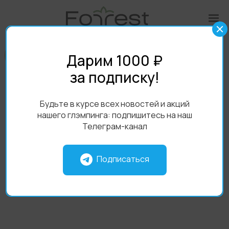
Дарим 1000 ₽
за подписку!
Фурако
Пляж
Территория
Сауны
Домики
Новый загородный клуб на
Будьте в курсе всех новостей и акций
нашего глэмпинга: подпишитесь на наш
берегу Свияги
Телеграм-канал
Хорошее место 2025
Подписаться
Награда по версии Яндекс Карт